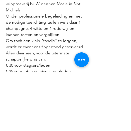
wijnproeverij bij Wijnen van Maele in Sint 
Michiels.
Onder professionele begeleiding en met 
de nodige toelichting  zullen we aldaar 1 
champagne, 4 witte en 4 rode wijnen 
kunnen testen en vergelijken.
Om toch een klein "fondje" te leggen, 
wordt er eveneens fingerfood geserveerd.
Allen daarheen, voor de uitermate 
schappelijke prijs van:
€ 30 voor stagiairs/leden
€ 35 voor tableau-advocaten /leden
Meer weergeven
Deel dit evenement