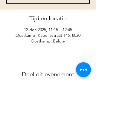
Tijd en locatie
12 dec 2025, 11:15 – 12:45
Oostkamp, Kapellestraat 146, 8020
Oostkamp, België
Deel dit evenement
CJB BRUGGE VZW
Langestraat 120, 8000 Brugge
KBO
0631.814.844
cjbbrugge@baliewestvlaanderen.be