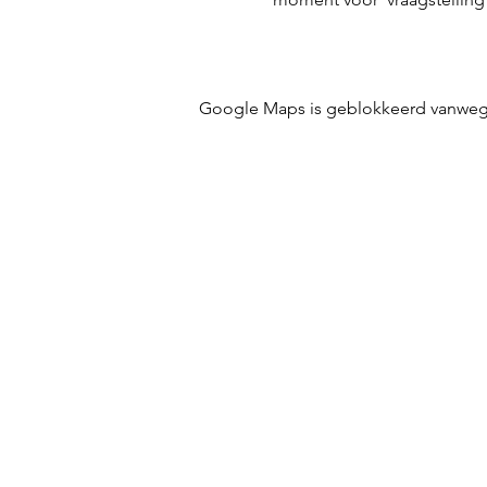
Google Maps is geblokkeerd vanwege j
CJB BRUGGE VZW
Langestraat 120, 8000 Brugge
KBO 0631.814.844
cjbbrugge@baliewestvlaanderen.be