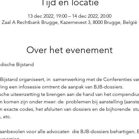
Tijd en locatie
13 dec 2022, 19:00 – 14 dec 2022, 20:00
Zaal A Rechtbank Brugge, Kazernevest 3, 8000 Brugge, België
Over het evenement
Bijstand organiseert, in  samenwerking met de Conferenties van
ng een infosessie omtrent de aanpak van BJB-dossiers.
ische uiteenzetting te brengen aan de hand van het compendiu
n komen zijn onder meer: de  problemen bij aanstelling (aanstel
n exacte codes, het afsluiten van dossiers en de bijhorende  stu
, etc.
anbevolen voor alle advocaten  die BJB-dossiers behartigen. 
 voorzien.