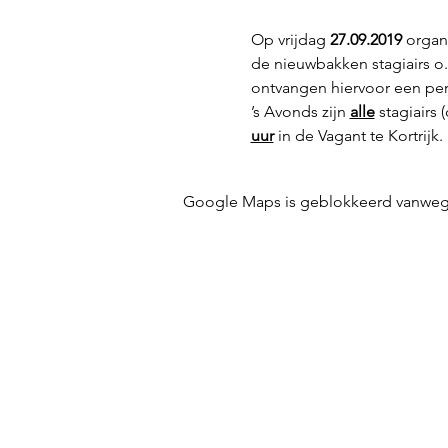
Op vrijdag 
27.09.2019
 organ
de nieuwbakken stagiairs o.
ontvangen hiervoor een per
’s Avonds zijn 
alle
 stagiairs
uur
in de Vagant te Kortrijk.
Google Maps is geblokkeerd vanwege j