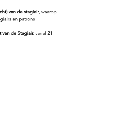
ht) van de stagiair
, waarop 
iairs en patrons 
 van de Stagiair,
 vanaf 
21 