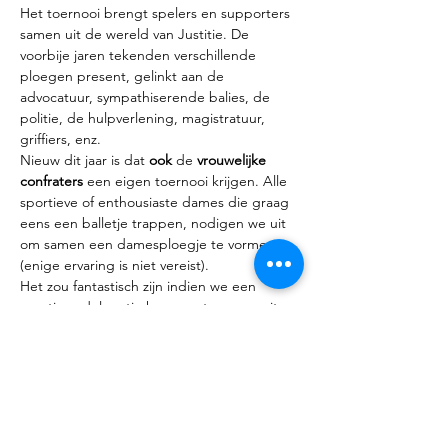
Het toernooi brengt spelers en supporters 
samen uit de wereld van Justitie. De 
voorbije jaren tekenden verschillende 
ploegen present, gelinkt aan de 
advocatuur, sympathiserende balies, de 
politie, de hulpverlening, magistratuur, 
griffiers, enz.
Nieuw dit jaar is dat 
ook 
de 
vrouwelijke 
confraters
 een eigen toernooi krijgen. Alle 
sportieve of enthousiaste dames die graag 
eens een balletje trappen, nodigen we uit 
om samen een damesploegje te vormen 
(enige ervaring is niet vereist). 
Het zou fantastisch zijn indien we een 
sportieve delegatie kunnen sturen vanuit 
de westelijke regionen. 
Meer weergeven