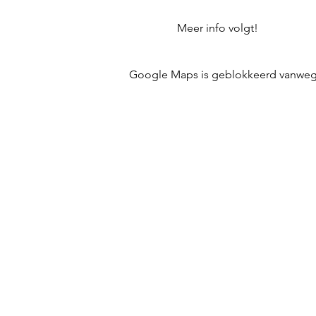
Meer info volgt!
Google Maps is geblokkeerd vanwege j
CJB BRUGGE VZW
Langestraat 120, 8000 Brugge
KBO 0631.814.844