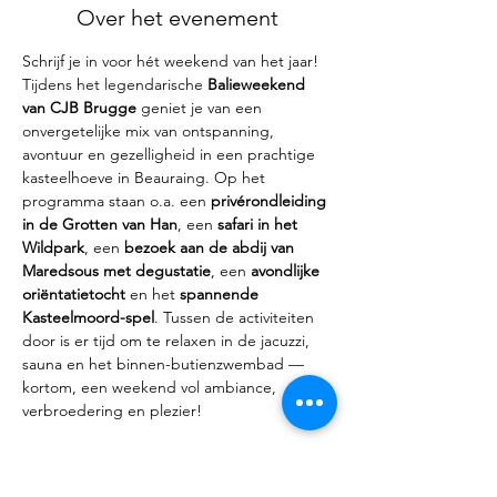
Over het evenement
Schrijf je in voor hét weekend van het jaar! 
Tijdens het legendarische 
Balieweekend 
van CJB Brugge
 geniet je van een 
onvergetelijke mix van ontspanning, 
avontuur en gezelligheid in een prachtige 
kasteelhoeve in Beauraing. Op het 
programma staan o.a. een 
privérondleiding 
in de Grotten van Han
, een 
safari in het 
Wildpark
, een 
bezoek aan de abdij van 
Maredsous met degustatie
, een 
avondlijke 
oriëntatietocht
 en het 
spannende 
Kasteelmoord-spel
. Tussen de activiteiten 
door is er tijd om te relaxen in de jacuzzi, 
sauna en het binnen-butienzwembad — 
kortom, een weekend vol ambiance, 
verbroedering en plezier!
Deel dit evenement